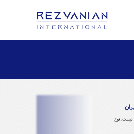
ران
ی نیست. نوع