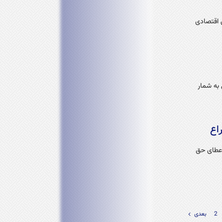
 اقتصادی
 به شمار
اع
اعطای حق
2
بعدی